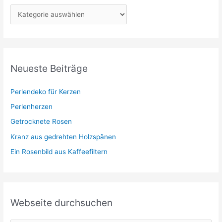
K
a
t
e
g
Neueste Beiträge
o
r
Perlendeko für Kerzen
i
Perlenherzen
e
Getrocknete Rosen
n
Kranz aus gedrehten Holzspänen
Ein Rosenbild aus Kaffeefiltern
Webseite durchsuchen