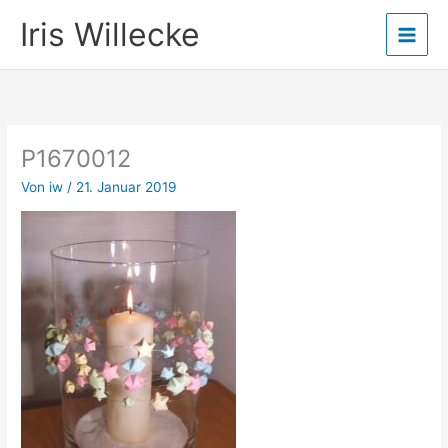
Zum
Iris Willecke
Inhalt
springen
P1670012
Von
iw
/
21. Januar 2019