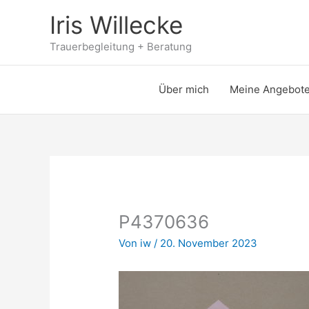
Zum
Iris Willecke
Inhalt
springen
Trauerbegleitung + Beratung
Über mich
Meine Angebot
P4370636
Von
iw
/
20. November 2023