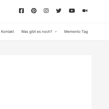
F
P
I
T
Y
T
a
i
n
w
o
i
Kontakt
Was gibt es noch?
Memento Tag
c
n
s
i
u
k
e
t
t
t
T
T
b
e
a
t
u
o
o
r
g
e
b
k
o
e
r
r
e
k
s
a