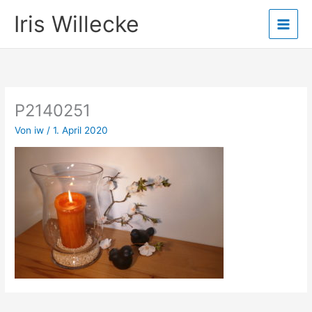
Zum
Iris Willecke
Inhalt
springen
P2140251
Von
iw
/
1. April 2020