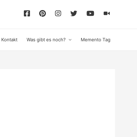
F
P
I
T
Y
T
a
i
n
w
o
i
Kontakt
Was gibt es noch?
Memento Tag
c
n
s
i
u
k
e
t
t
t
T
T
b
e
a
t
u
o
o
r
g
e
b
k
o
e
r
r
e
k
s
a