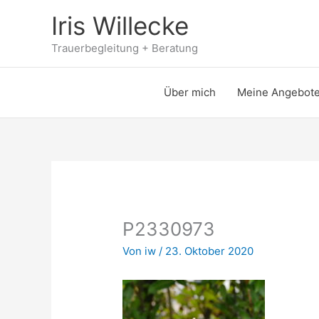
Zum
Iris Willecke
Inhalt
springen
Trauerbegleitung + Beratung
Über mich
Meine Angebot
P2330973
Von
iw
/
23. Oktober 2020