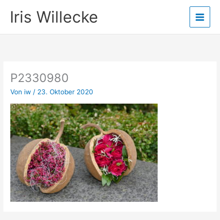
Zum
Iris Willecke
Inhalt
springen
P2330980
Von
iw
/
23. Oktober 2020