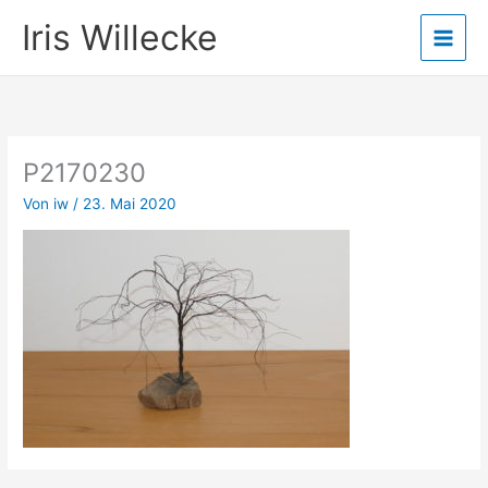
Zum
Iris Willecke
Inhalt
springen
P2170230
Von
iw
/
23. Mai 2020