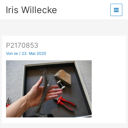
Zum
Iris Willecke
Inhalt
springen
P2170853
Von
iw
/
23. Mai 2020