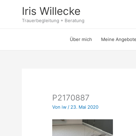
Zum
Iris Willecke
Inhalt
springen
Trauerbegleitung + Beratung
Über mich
Meine Angebot
P2170887
Von
iw
/
23. Mai 2020