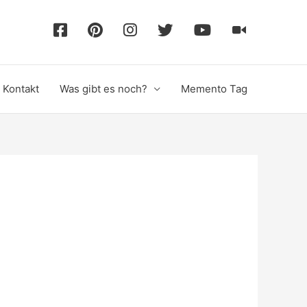
F
P
I
T
Y
T
a
i
n
w
o
i
Kontakt
Was gibt es noch?
Memento Tag
c
n
s
i
u
k
e
t
t
t
T
T
b
e
a
t
u
o
o
r
g
e
b
k
o
e
r
r
e
k
s
a