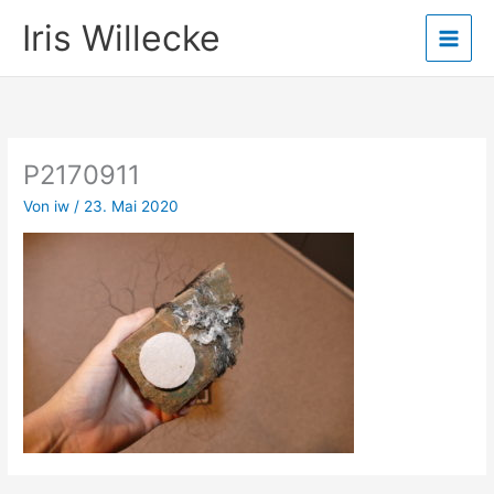
Zum
Iris Willecke
Inhalt
springen
P2170911
Von
iw
/
23. Mai 2020