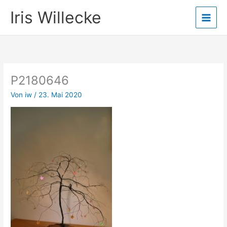
Zum
Iris Willecke
Inhalt
springen
P2180646
Von
iw
/
23. Mai 2020