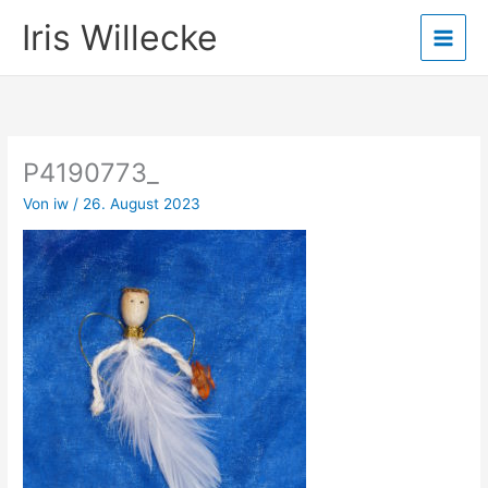
Zum
Iris Willecke
Inhalt
springen
P4190773_
Von
iw
/
26. August 2023