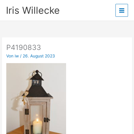
Zum
Iris Willecke
Inhalt
springen
P4190833
Von
iw
/
26. August 2023