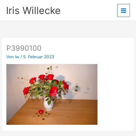
Zum
Iris Willecke
Inhalt
springen
P3990100
Von
iw
/
5. Februar 2023