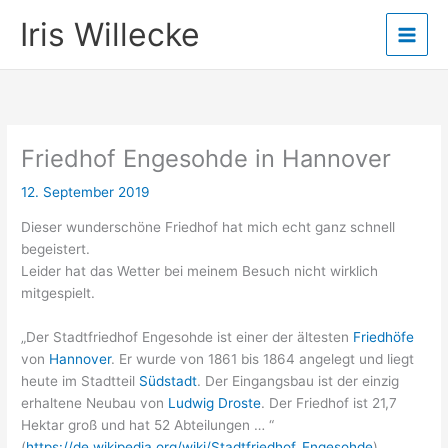
Zum
Iris Willecke
Inhalt
springen
Friedhof Engesohde in Hannover
12. September 2019
Dieser wunderschöne Friedhof hat mich echt ganz schnell
begeistert.
Leider hat das Wetter bei meinem Besuch nicht wirklich
mitgespielt.
„Der Stadtfriedhof Engesohde ist einer der ältesten
Friedhöfe
von
Hannover
. Er wurde von 1861 bis 1864 angelegt und liegt
heute im Stadtteil
Südstadt
. Der Eingangsbau ist der einzig
erhaltene Neubau von
Ludwig Droste
.
Der Friedhof ist 21,7
Hektar groß und hat 52 Abteilungen … “
(
https://de.wikipedia.org/wiki/Stadtfriedhof_Engesohde
)