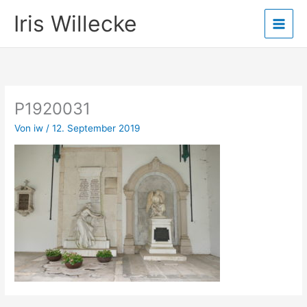
Zum
Iris Willecke
Inhalt
springen
P1920031
Von
iw
/
12. September 2019