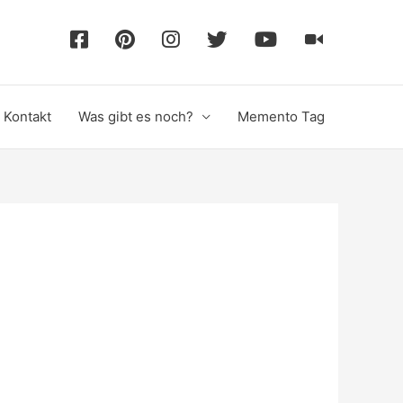
F
P
I
T
Y
T
a
i
n
w
o
i
Kontakt
Was gibt es noch?
Memento Tag
c
n
s
i
u
k
e
t
t
t
T
T
b
e
a
t
u
o
o
r
g
e
b
k
o
e
r
r
e
k
s
a