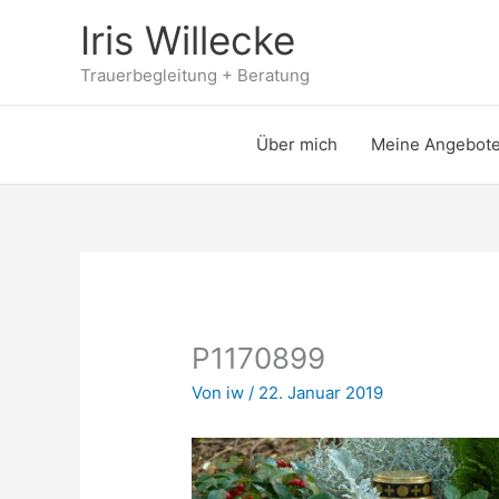
Zum
Iris Willecke
Inhalt
springen
Trauerbegleitung + Beratung
Über mich
Meine Angebot
P1170899
Von
iw
/
22. Januar 2019