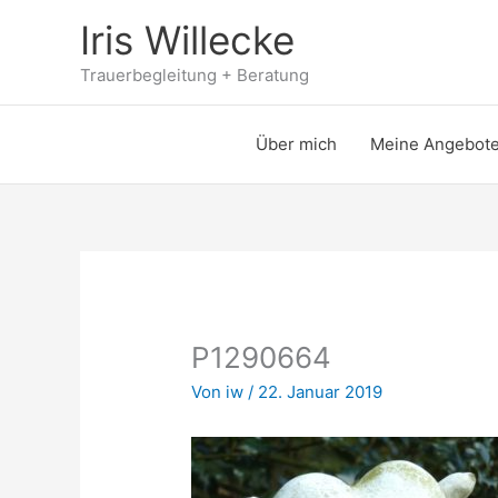
Zum
Iris Willecke
Inhalt
springen
Trauerbegleitung + Beratung
Über mich
Meine Angebot
P1290664
Von
iw
/
22. Januar 2019