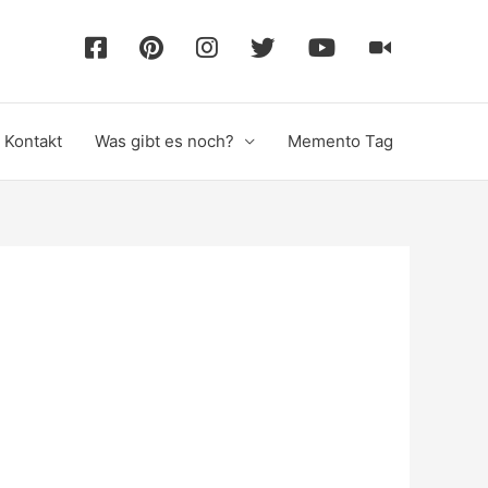
F
P
I
T
Y
T
a
i
n
w
o
i
Kontakt
Was gibt es noch?
Memento Tag
c
n
s
i
u
k
e
t
t
t
T
T
b
e
a
t
u
o
o
r
g
e
b
k
o
e
r
r
e
k
s
a