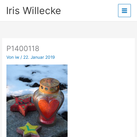
Zum
Iris Willecke
Inhalt
springen
P1400118
Von
iw
/
22. Januar 2019