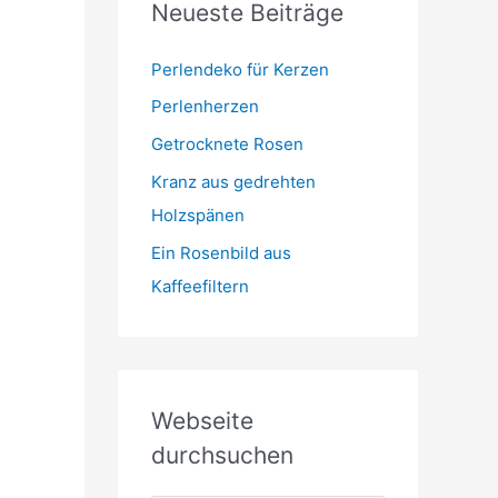
Neueste Beiträge
t
m
o
r
Perlendeko für Kerzen
i
Perlenherzen
e
Getrocknete Rosen
n
Kranz aus gedrehten
Holzspänen
Ein Rosenbild aus
Kaffeefiltern
Webseite
durchsuchen