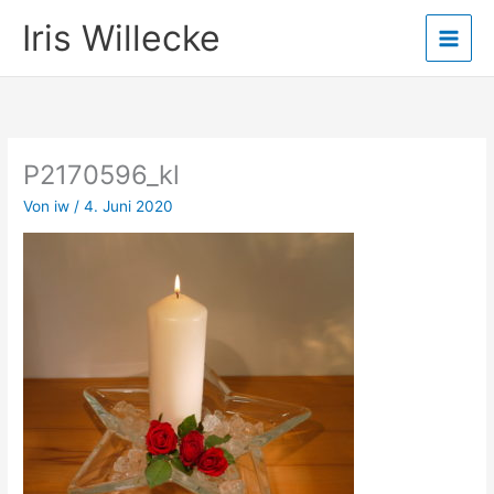
Zum
Iris Willecke
Inhalt
springen
P2170596_kl
Von
iw
/
4. Juni 2020