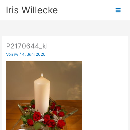
Zum
Iris Willecke
Inhalt
springen
P2170644_kl
Von
iw
/
4. Juni 2020