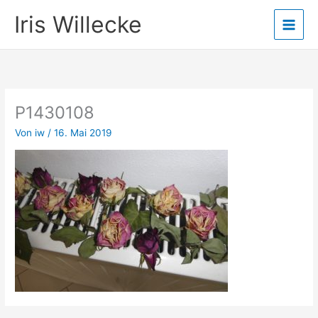
Zum
Iris Willecke
Inhalt
springen
P1430108
Von
iw
/
16. Mai 2019