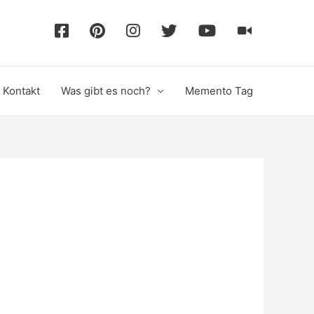
F
P
I
T
Y
T
a
i
n
w
o
i
Kontakt
Was gibt es noch?
Memento Tag
c
n
s
i
u
k
e
t
t
t
T
T
b
e
a
t
u
o
o
r
g
e
b
k
o
e
r
r
e
k
s
a