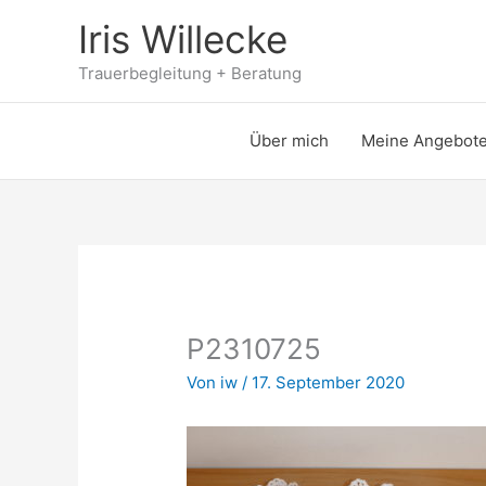
Zum
Iris Willecke
Inhalt
springen
Trauerbegleitung + Beratung
Über mich
Meine Angebot
P2310725
Von
iw
/
17. September 2020