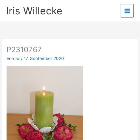
Zum
Iris Willecke
Inhalt
springen
P2310767
Von
iw
/
17. September 2020