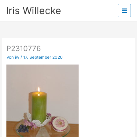
Zum
Iris Willecke
Inhalt
springen
P2310776
Von
iw
/
17. September 2020