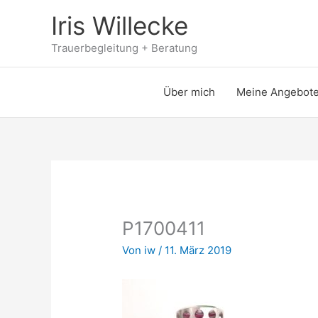
Zum
Iris Willecke
Inhalt
springen
Trauerbegleitung + Beratung
Über mich
Meine Angebot
P1700411
Von
iw
/
11. März 2019