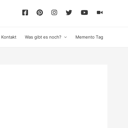
F
P
I
T
Y
T
a
i
n
w
o
i
Kontakt
Was gibt es noch?
Memento Tag
c
n
s
i
u
k
e
t
t
t
T
T
b
e
a
t
u
o
o
r
g
e
b
k
o
e
r
r
e
k
s
a