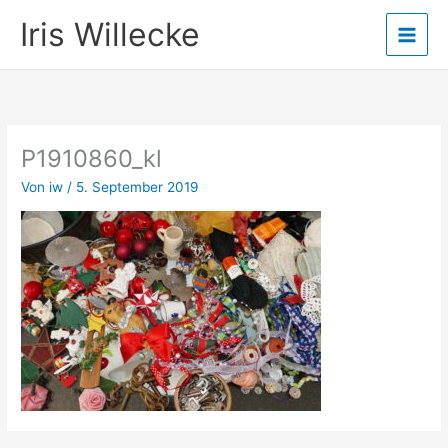
Zum
Iris Willecke
Inhalt
springen
P1910860_kl
Von
iw
/
5. September 2019