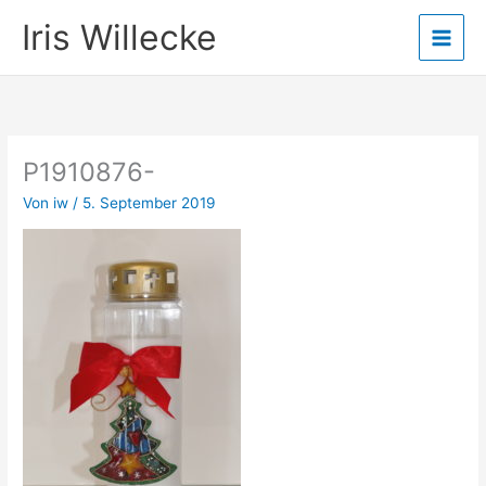
Zum
Iris Willecke
Inhalt
springen
P1910876-
Von
iw
/
5. September 2019