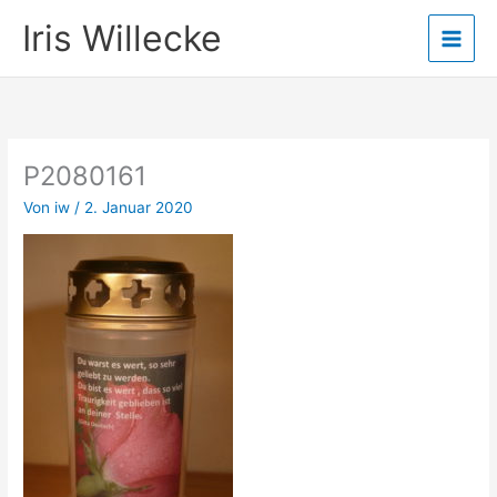
Zum
Iris Willecke
Inhalt
springen
P2080161
Von
iw
/
2. Januar 2020