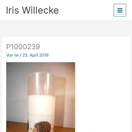
Zum
Iris Willecke
Inhalt
springen
P1000239
Von
iw
/
23. April 2019