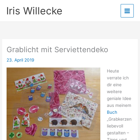
Zum
Iris Willecke
Inhalt
springen
Grablicht mit Serviettendeko
23. April 2019
Heute
verrate ich
dir eine
weitere
geniale Idee
aus meinem
Buch
„Grabkerzen
liebevoll
gestalten –
Tipps und