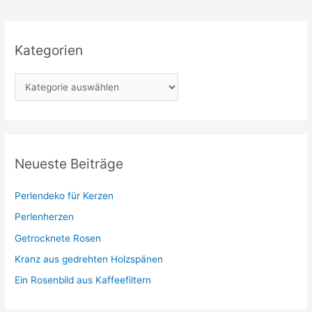
Kategorien
K
a
t
e
g
Neueste Beiträge
o
r
Perlendeko für Kerzen
i
Perlenherzen
e
Getrocknete Rosen
n
Kranz aus gedrehten Holzspänen
Ein Rosenbild aus Kaffeefiltern