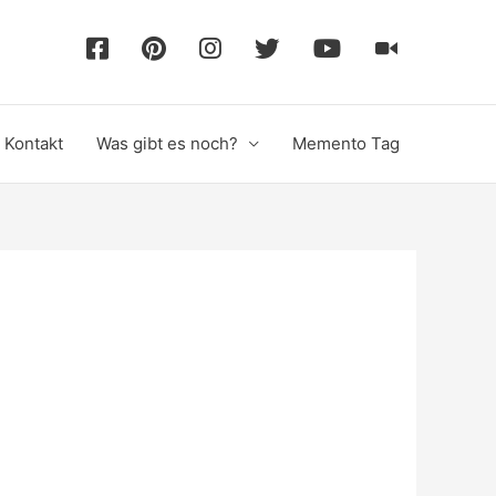
F
P
I
T
Y
T
a
i
n
w
o
i
Kontakt
Was gibt es noch?
Memento Tag
c
n
s
i
u
k
e
t
t
t
T
T
b
e
a
t
u
o
o
r
g
e
b
k
o
e
r
r
e
k
s
a