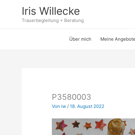
Zum
Iris Willecke
Inhalt
springen
Trauerbegleitung + Beratung
Über mich
Meine Angebot
P3580003
Von
iw
/
18. August 2022