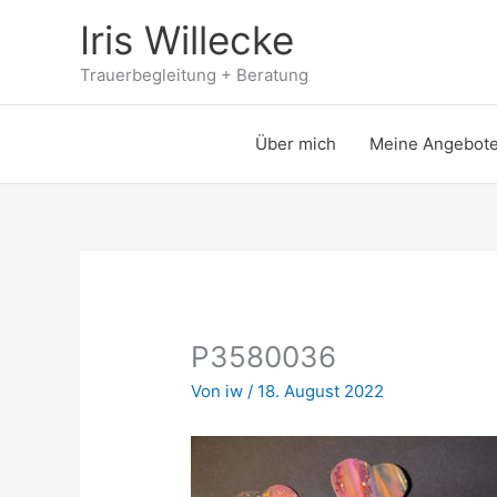
Zum
Iris Willecke
Inhalt
springen
Trauerbegleitung + Beratung
Über mich
Meine Angebot
P3580036
Von
iw
/
18. August 2022