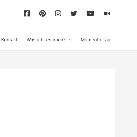
F
P
I
T
Y
T
a
i
n
w
o
i
Kontakt
Was gibt es noch?
Memento Tag
c
n
s
i
u
k
e
t
t
t
T
T
b
e
a
t
u
o
o
r
g
e
b
k
o
e
r
r
e
k
s
a