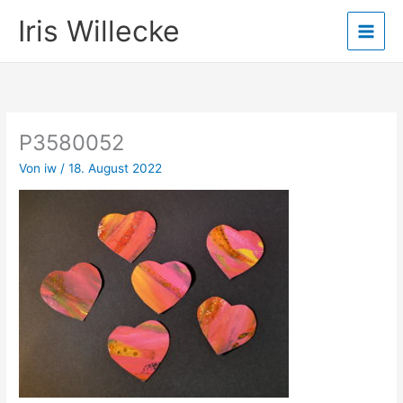
Zum
Iris Willecke
Inhalt
springen
P3580052
Von
iw
/
18. August 2022