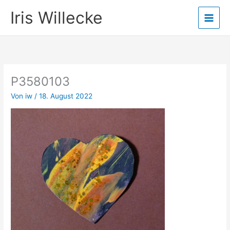
Zum
Iris Willecke
Inhalt
springen
P3580103
Von
iw
/
18. August 2022