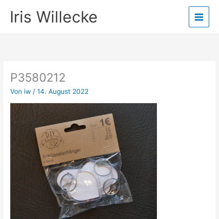
Zum
Iris Willecke
Inhalt
springen
P3580212
Von
iw
/
14. August 2022