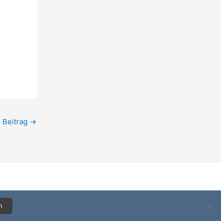
 Beitrag
→
n