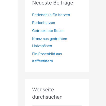
Neueste Beiträge
t
m
o
r
Perlendeko für Kerzen
i
Perlenherzen
e
Getrocknete Rosen
n
Kranz aus gedrehten
Holzspänen
Ein Rosenbild aus
Kaffeefiltern
Webseite
durchsuchen