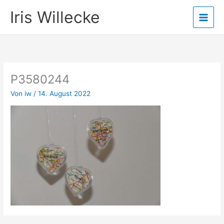
Zum
Iris Willecke
Inhalt
springen
P3580244
Von
iw
/
14. August 2022