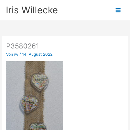
Zum
Iris Willecke
Inhalt
springen
P3580261
Von
iw
/
14. August 2022