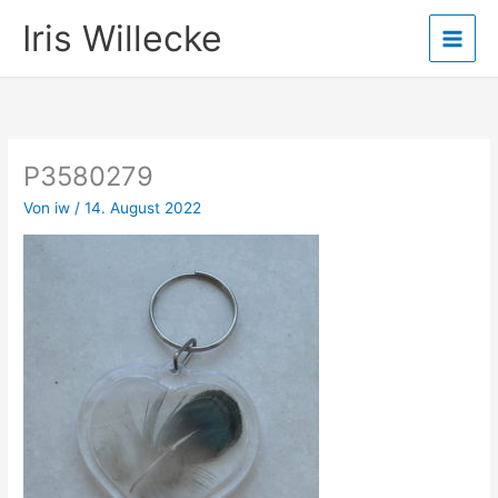
Zum
Iris Willecke
Inhalt
springen
P3580279
Von
iw
/
14. August 2022