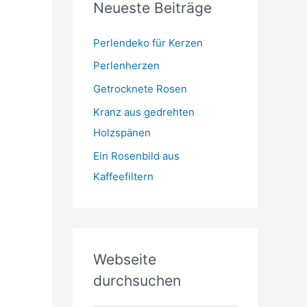
Neueste Beiträge
t
m
o
r
Perlendeko für Kerzen
i
Perlenherzen
e
Getrocknete Rosen
n
Kranz aus gedrehten
Holzspänen
Ein Rosenbild aus
Kaffeefiltern
Webseite
durchsuchen