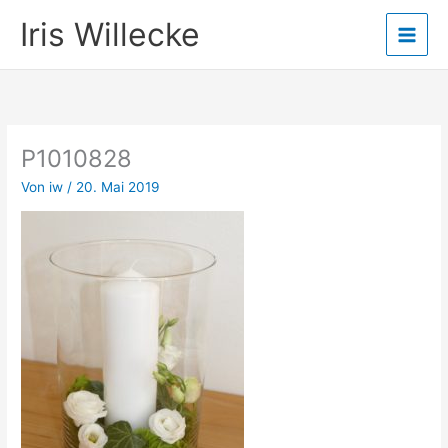
Zum
Iris Willecke
Inhalt
springen
P1010828
Von
iw
/
20. Mai 2019