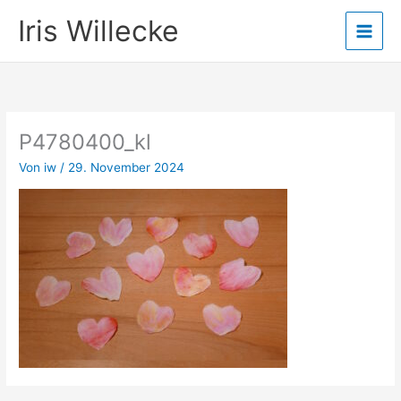
Zum
Iris Willecke
Inhalt
springen
P4780400_kl
Von
iw
/
29. November 2024