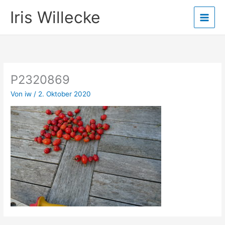
Zum
Iris Willecke
Inhalt
springen
P2320869
Von
iw
/
2. Oktober 2020