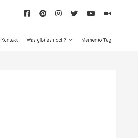
F
P
I
T
Y
T
a
i
n
w
o
i
Kontakt
Was gibt es noch?
Memento Tag
c
n
s
i
u
k
e
t
t
t
T
T
b
e
a
t
u
o
o
r
g
e
b
k
o
e
r
r
e
k
s
a