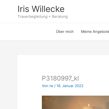
Zum
Iris Willecke
Inhalt
springen
Trauerbegleitung + Beratung
Über mich
Meine Angebot
P3180997_kl
Von
iw
/
16. Januar 2022