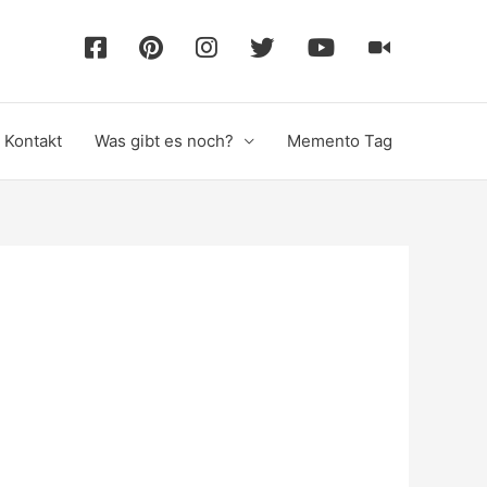
F
P
I
T
Y
T
a
i
n
w
o
i
Kontakt
Was gibt es noch?
Memento Tag
c
n
s
i
u
k
e
t
t
t
T
T
b
e
a
t
u
o
o
r
g
e
b
k
o
e
r
r
e
k
s
a