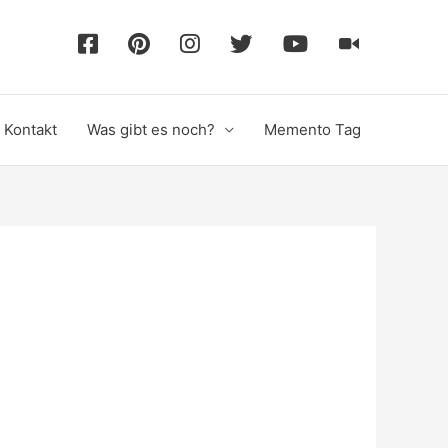
F
P
I
T
Y
T
a
i
n
w
o
i
Kontakt
Was gibt es noch?
Memento Tag
c
n
s
i
u
k
e
t
t
t
T
T
b
e
a
t
u
o
o
r
g
e
b
k
o
e
r
r
e
k
s
a