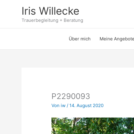
Zum
Iris Willecke
Inhalt
springen
Trauerbegleitung + Beratung
Über mich
Meine Angebot
P2290093
Von
iw
/
14. August 2020