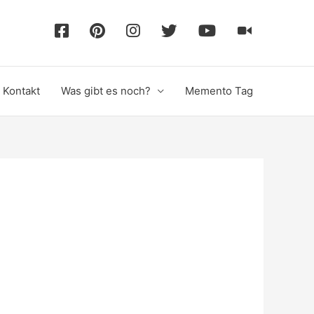
F
P
I
T
Y
T
a
i
n
w
o
i
Kontakt
Was gibt es noch?
Memento Tag
c
n
s
i
u
k
e
t
t
t
T
T
b
e
a
t
u
o
o
r
g
e
b
k
o
e
r
r
e
k
s
a