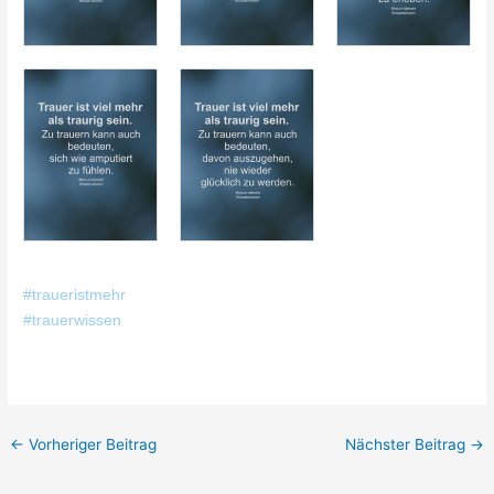
#traueristmehr
#trauerwissen
←
Vorheriger Beitrag
Nächster Beitrag
→