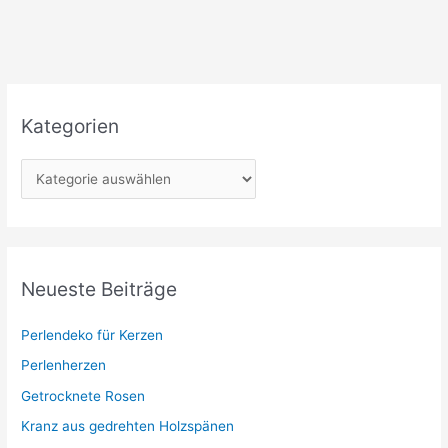
Kategorien
K
a
t
e
g
Neueste Beiträge
o
r
Perlendeko für Kerzen
i
Perlenherzen
e
Getrocknete Rosen
n
Kranz aus gedrehten Holzspänen